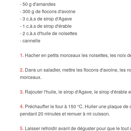
- 50 g d'amandes
- 300 g de flocons d'avoine
- 3 c.à.s de sirop d'Agave
- 1 c.à.s de sirop d'érable
- 2 c.à.s d'huile de noisettes
- cannelle
1.
Hacher en petits morceaux les noisettes, les noix 
2.
Dans un saladier, mettre les flocons d'avoine, les n
morceaux.
3.
Rajouter l'huile, le sirop d'Agave, le sirop d'érable
4.
Préchauffer le four à 150 °C. Huiler une plaque de c
pendant 20 minutes et remuer à mi cuisson.
5.
Laisser refroidir avant de déguster pour que le tou