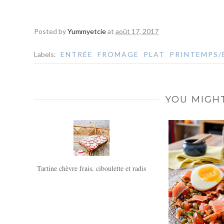
Posted by
Yummyetcie
at
août 17, 2017
Labels:
ENTRÉE
FROMAGE
PLAT
PRINTEMPS/
YOU MIGHT
Tartine chèvre frais, ciboulette et radis