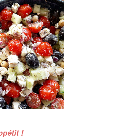
pétit !