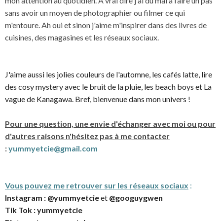
mon attention au quotidien. A vrai dire j'ai du mal à faire un pas
sans avoir un moyen de photographier ou filmer ce qui
m'entoure. Ah oui et sinon j'aime m'inspirer dans des livres de
cuisines, des magasines et les réseaux sociaux.
J'aime aussi les jolies couleurs de l'automne, les cafés latte, lire
des cosy mystery avec le bruit de la pluie, les beach boys et La
vague de Kanagawa. Bref, bienvenue dans mon univers !
Pour une question, une envie d'échanger avec moi ou pour
d'autres raisons n'hésitez pas à me contacter
:
yummyetcie@gmail.com
Vous pouvez me retrouver sur les réseaux sociaux
:
Instagram :
@yummyetcie
et
@googuygwen
Tik Tok : yummyetcie